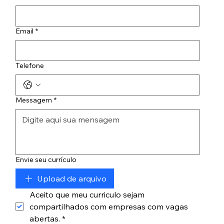
br
Telefone:
PR,
44 3034-
87030-
0100
Email
*
120
Telefone
Messagem
*
Envie seu currículo
Upload de arquivo
Aceito que meu curriculo sejam 
compartilhados com empresas com vagas 
abertas.
*