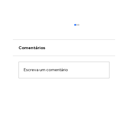
Comentários
Escreva um comentário
Você sabe exatamente como está a
saúde financeira da sua empresa
hoje?